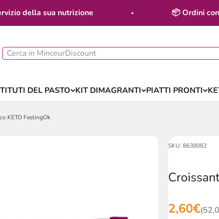
io della sua nutrizione
📦 Ordini conferm
TITUTI DEL PASTO
KIT DIMAGRANTI
PIATTI PRONTI
KE
ico KETO FeelingOk
SKU: 8638082
Croissan
Prezzo s
2,60€
(52,