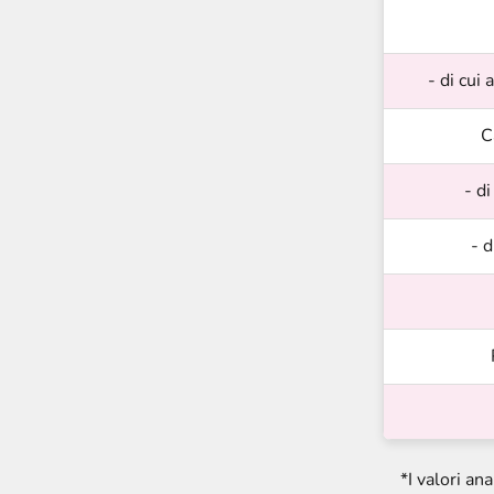
- di cui 
C
- di
- d
*I valori an