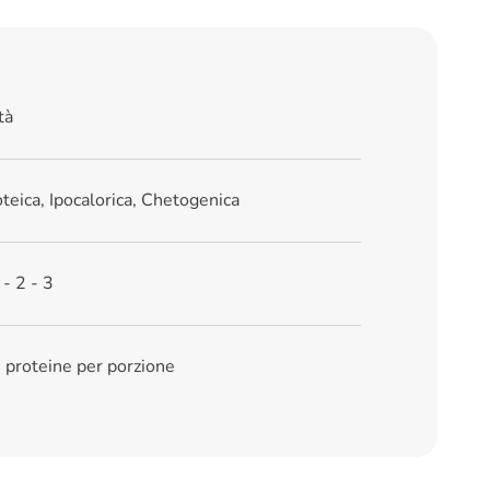
tà
oteica, Ipocalorica, Chetogenica
 - 2 - 3
i proteine per porzione