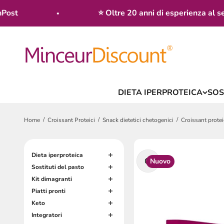
Vai al contenuto
st
⭐ Oltre 20 anni di esperienza al serviz
MinceurDiscount
DIETA IPERPROTEICA
SOS
Home
Croissant Proteici
Snack dietetici chetogenici
Croissant prote
Ingrandisci immagine
Dieta iperproteica
Nuovo
Sostituti del pasto
Kit dimagranti
Piatti pronti
Keto
Integratori