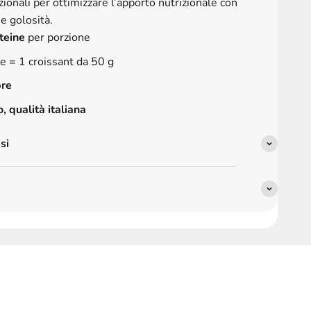
zionali per ottimizzare l’apporto nutrizionale con
e golosità.
oteine
per porzione
e = 1 croissant da 50 g
bre
, qualità italiana
si