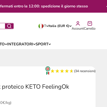
ati entro le 12:00: spedizione il giorno stesso
IT
Italia (EUR €)
Account
Carrello
TO
INTEGRATORI
SPORT
★★★★★
★★★★★
(34 recensioni)
t proteico KETO FeelingOk
contato
00€/kg)