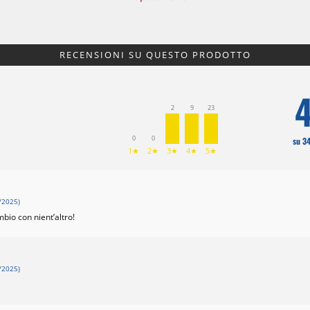
RECENSIONI SU QUESTO PRODOTTO
4
2
9
23
0
0
su 3
1★
2★
3★
4★
5★
/2025)
mbio con nient’altro!
/2025)