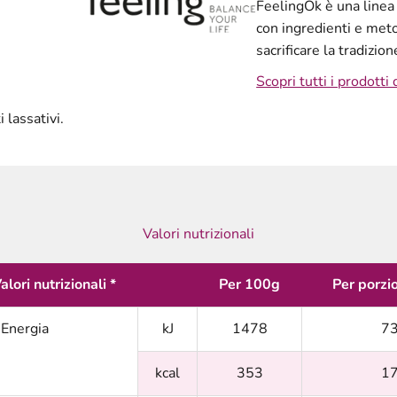
FeelingOk è una linea d
con ingredienti e meto
sacrificare la tradizio
Scopri tutti i prodotti
 lassativi.
Valori nutrizionali
alori nutrizionali *
Per 100g
Per porzi
Energia
kJ
1478
7
kcal
353
1