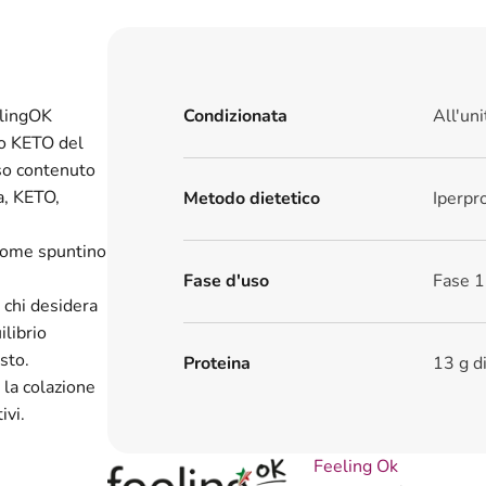
elingOK
Condizionata
All'uni
co KETO del
sso contenuto
a, KETO,
Metodo dietetico
Iperpr
 come spuntino
Fase d'uso
Fase 1
chi desidera
ilibrio
usto.
Proteina
13 g d
 la colazione
ivi.
Feeling Ok