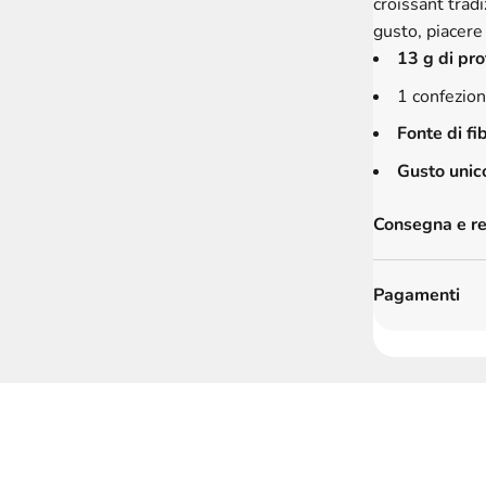
croissant tradi
gusto, piacere 
13 g di pr
1 confezion
Fonte di fi
Gusto unico
Consegna e re
Pagamenti