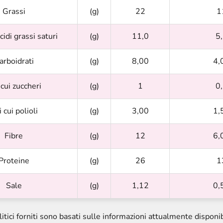
Grassi
(g)
22
1
acidi grassi saturi
(g)
11,0
5
arboidrati
(g)
8,00
4,
 cui zuccheri
(g)
1
0
i cui polioli
(g)
3,00
1,
Fibre
(g)
12
6,
Proteine
(g)
26
1
Sale
(g)
1,12
0,
alitici forniti sono basati sulle informazioni attualmente disponibi