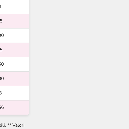
1
,5
00
,5
50
00
3
56
li. ** Valori